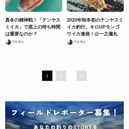
真冬の精神戦！「テンヤス
2020年秋冬初のテンヤスミ
ミイカ」で底上の待ち時間
イカ釣行。キロUPモンゴ
は重要なのか？
ウイカ連発！@一之瀬丸
平田 剛士
平田 剛士
1
2
...
17