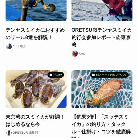
テンヤスミイカにおすすめ
ORETSURIテンヤスミイカ
のリール8選を解説！
釣行会参加レポート@東京
湾
平田 剛士
jomo
その他
船とボート釣りノウハウ
東京湾のスミイカが好調！
【釣果3倍】「スッテスミ
はじめるなら今
イカ」の釣り方・タック
ル・仕掛け・コツを徹底解
ORETSURI編集部