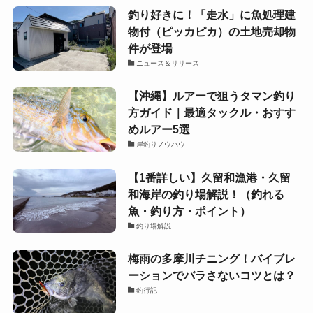
釣り好きに！「走水」に魚処理建
物付（ピッカピカ）の土地売却物
件が登場
ニュース＆リリース
【沖縄】ルアーで狙うタマン釣り
方ガイド｜最適タックル・おすす
めルアー5選
岸釣りノウハウ
【1番詳しい】久留和漁港・久留
和海岸の釣り場解説！（釣れる
魚・釣り方・ポイント）
釣り場解説
梅雨の多摩川チニング！バイブレ
ーションでバラさないコツとは？
釣行記