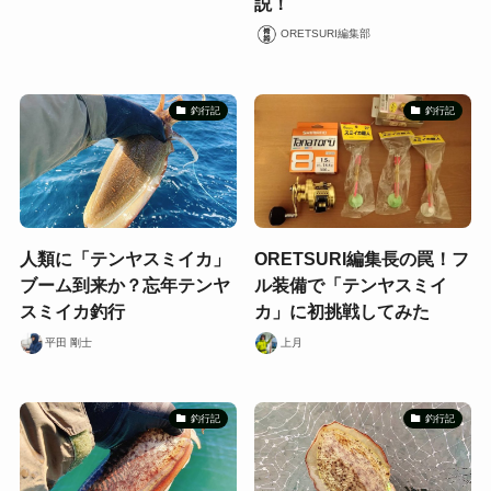
説！
ORETSURI編集部
釣行記
釣行記
人類に「テンヤスミイカ」
ORETSURI編集長の罠！フ
ブーム到来か？忘年テンヤ
ル装備で「テンヤスミイ
スミイカ釣行
カ」に初挑戦してみた
平田 剛士
上月
釣行記
釣行記