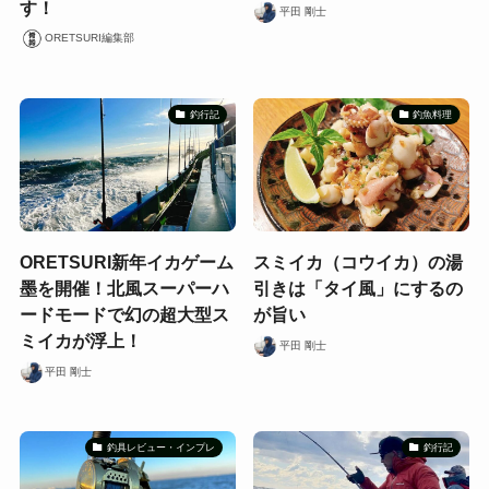
す！
平田 剛士
ORETSURI編集部
釣行記
釣魚料理
ORETSURI新年イカゲーム
スミイカ（コウイカ）の湯
墨を開催！北風スーパーハ
引きは「タイ風」にするの
ードモードで幻の超大型ス
が旨い
ミイカが浮上！
平田 剛士
平田 剛士
釣具レビュー・インプレ
釣行記