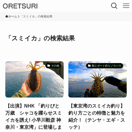
ホーム
「スミイカ」の検索結果
「スミイカ」の検索結果
その他
船とボート釣りノウハウ
【出演】NHK 「釣りびと
【東京湾のスミイカ釣り】
万歳 シャコを躍らせスミ
釣り方ごとの特徴と魅力を
イカを誘え! 小早川毅彦 神
紹介！（テンヤ・エギ・ス
奈川・東京湾」に登場しま
ッテ）