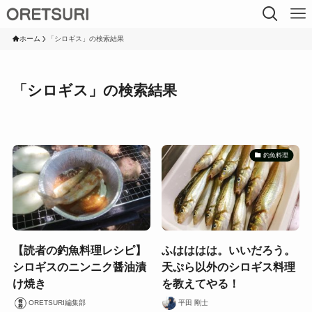
ホーム
「シロギス」の検索結果
「シロギス」の検索結果
釣魚料理
【読者の釣魚料理レシピ】
ふはははは。いいだろう。
シロギスのニンニク醤油漬
天ぷら以外のシロギス料理
け焼き
を教えてやる！
ORETSURI編集部
平田 剛士