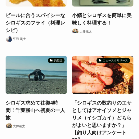
ビールに合うスパイシーな
小鯖とシロギスを簡単に美
シロギスのフライ（料理レ
味しく料理する！
シピ）
大井颯太
平田 剛士
釣行記
ニュース＆リリース
シロギス求めて往復4時
「シロギスの数釣りのエサ
間！千葉勝山へ初夏の一人
としてはアオイソメとジャ
旅
リメ（イシゴカイ）どちら
がよいと思いますか？」
大井颯太
【釣り人向けアンケート