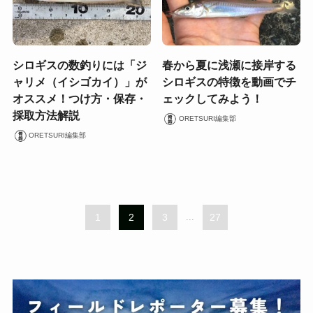
シロギスの数釣りには「ジ
春から夏に浅瀬に接岸する
ャリメ（イシゴカイ）」が
シロギスの特徴を動画でチ
オススメ！つけ方・保存・
ェックしてみよう！
採取方法解説
ORETSURI編集部
ORETSURI編集部
1
2
3
...
27