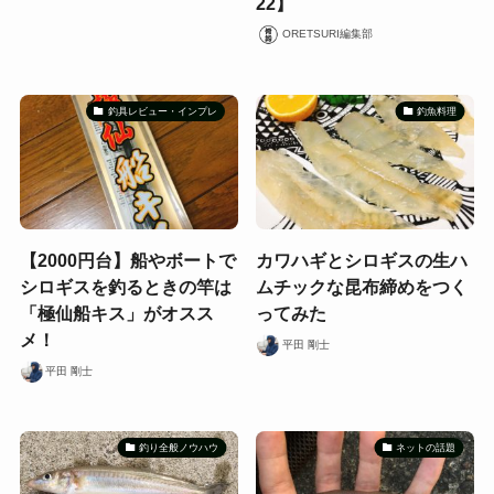
22】
ORETSURI編集部
釣具レビュー・インプレ
釣魚料理
【2000円台】船やボートで
カワハギとシロギスの生ハ
シロギスを釣るときの竿は
ムチックな昆布締めをつく
「極仙船キス」がオスス
ってみた
メ！
平田 剛士
平田 剛士
釣り全般ノウハウ
ネットの話題