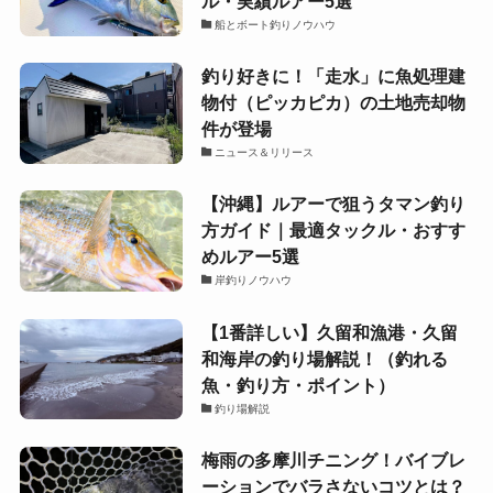
ル・実績ルアー5選
船とボート釣りノウハウ
釣り好きに！「走水」に魚処理建
物付（ピッカピカ）の土地売却物
件が登場
ニュース＆リリース
【沖縄】ルアーで狙うタマン釣り
方ガイド｜最適タックル・おすす
めルアー5選
岸釣りノウハウ
【1番詳しい】久留和漁港・久留
和海岸の釣り場解説！（釣れる
魚・釣り方・ポイント）
釣り場解説
梅雨の多摩川チニング！バイブレ
ーションでバラさないコツとは？