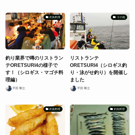
釣魚料理
その他
釣り業界で噂のリストラン
リストランテ
テORETSURI4の様子で
ORETSURI4（シロギス釣
す！（シロギス・マゴチ料
り・泳がせ釣り）を開催し
理編）
ました
平田 剛士
平田 剛士
釣魚料理
釣魚料理