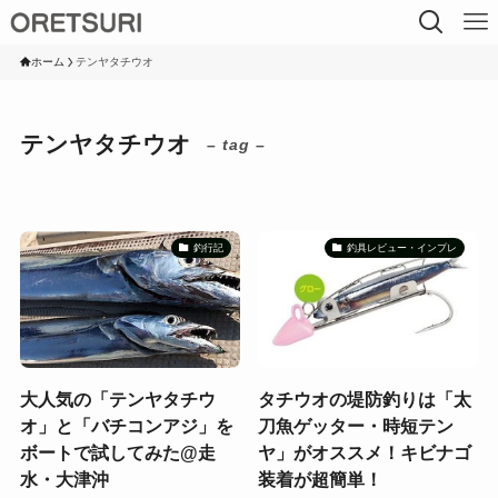
ホーム
テンヤタチウオ
テンヤタチウオ
– tag –
釣行記
釣具レビュー・インプレ
大人気の「テンヤタチウ
タチウオの堤防釣りは「太
オ」と「バチコンアジ」を
刀魚ゲッター・時短テン
ボートで試してみた@走
ヤ」がオススメ！キビナゴ
水・大津沖
装着が超簡単！