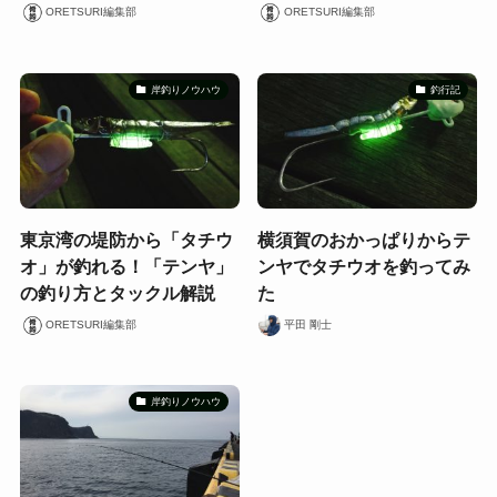
ORETSURI編集部
ORETSURI編集部
岸釣りノウハウ
釣行記
東京湾の堤防から「タチウ
横須賀のおかっぱりからテ
オ」が釣れる！「テンヤ」
ンヤでタチウオを釣ってみ
の釣り方とタックル解説
た
ORETSURI編集部
平田 剛士
岸釣りノウハウ