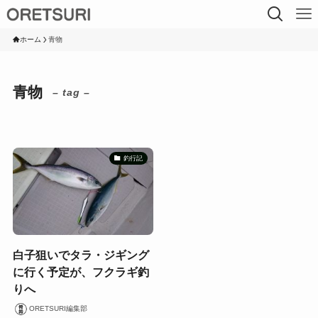
ホーム
青物
青物
– tag –
釣行記
白子狙いでタラ・ジギング
に行く予定が、フクラギ釣
りへ
ORETSURI編集部