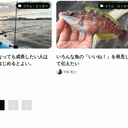
コラム・エッセー
コラム・エッセ
なっても成長したい人は
いろんな魚の「いいね！」を発見
はじめるとよい。
て伝えたい
平田 剛士
1
2
3