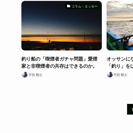
コラム・エッセー
釣り船の「喫煙者ガチャ問題」愛煙
オッサンに
家と非喫煙者の共存はできるのか。
「釣り」を
平田 剛士
平田 剛士