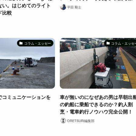
ない。はじめてのライト
平田 剛士
ド比較
コラム・エッセー
コラム・エッセ
でコミュニケーションを
車が無いのになぜあの男は早朝出
の釣船に乗船できるのか？釣人割
烹・電車釣行ノウハウ完全公開！
ORETSURI編集部