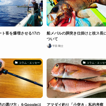
ート客を爆増させる17の
船メバルの胴突き仕掛けと枝ス長
ついて
平田 剛士
コラム・エッセー
コラム・エッセ
の選び方」をGoogleは
アマダイ釣り「小突き」私的考察