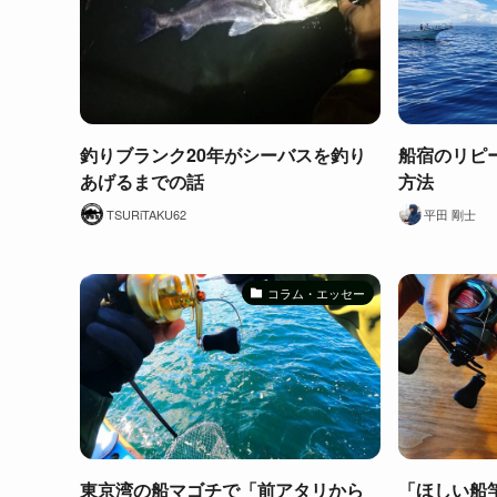
釣りブランク20年がシーバスを釣り
船宿のリピ
あげるまでの話
方法
TSURiTAKU62
平田 剛士
コラム・エッセー
東京湾の船マゴチで「前アタリから
「ほしい船竿