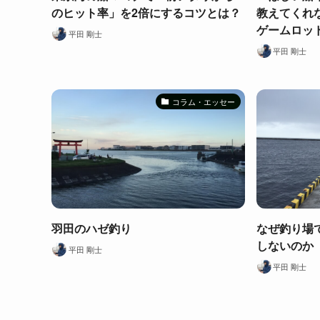
のヒット率」を2倍にするコツとは？
教えてくれ
ゲームロッ
平田 剛士
平田 剛士
コラム・エッセー
羽田のハゼ釣り
なぜ釣り場
しないのか
平田 剛士
平田 剛士