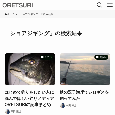
ホーム
「ショアジギング」の検索結果
「ショアジギング」の検索結果
その他
釣行記
はじめて釣りをしたい人に
秋の逗子海岸でシロギスを
読んでほしい釣りメディア
釣ってみた
ORETSURIの記事まとめ
平田 剛士
平田 剛士