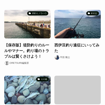
岸釣りノウハウ
釣行記
【保存版】堤防釣りのルー
西伊豆釣り遠征にいってみ
ルやマナー。釣り場のトラ
た
ブルは賢くさけよう！
平田 剛士
ORETSURI編集部
その他