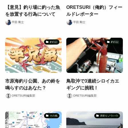
【意見】釣り場に釣った魚
ORETSURI（俺釣）フィー
を放置する行為について
ルドレポーター
平田 剛士
平田 剛士
釣行記
釣行記
市原海釣り公園、あの鈴を
鳥取沖で3連続シロイカエ
鳴らすのはあなた？
ギングに挑戦！
ORETSURI編集部
ORETSURI編集部
その他
岸釣りノウハウ