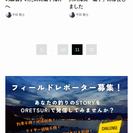
へ
ました
平田 剛士
平田 剛士
1
...
10
11
12