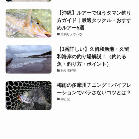
【沖縄】ルアーで狙うタマン釣り
方ガイド｜最適タックル・おすす
めルアー5選
岸釣りノウハウ
【1番詳しい】久留和漁港・久留
和海岸の釣り場解説！（釣れる
魚・釣り方・ポイント）
釣り場解説
梅雨の多摩川チニング！バイブレ
ーションでバラさないコツとは？
釣行記