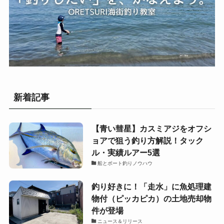
新着記事
【青い彗星】カスミアジをオフシ
ョアで狙う釣り方解説！タック
ル・実績ルアー5選
船とボート釣りノウハウ
釣り好きに！「走水」に魚処理建
物付（ピッカピカ）の土地売却物
件が登場
ニュース＆リリース