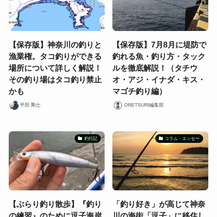
【保存版】神奈川の釣りと
【保存版】7月8月に堤防で
漁業権。タコ釣りができる
釣れる魚・釣り方・タック
場所について詳しく解説！
ルを徹底解説！（タチウ
その釣り場はタコ釣り禁止
オ・アジ・イナダ・キス・
かも
マゴチ釣り編）
平田 剛士
ORETSURI編集部
釣行記
コラム・エッセー
【ぶらり釣り散歩】『釣り
「釣り好き」が高じて神奈
の練習』のために逗子海岸
川の海街「逗子」に移住し