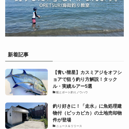
新着記事
【青い彗星】カスミアジをオフシ
ョアで狙う釣り方解説！タック
ル・実績ルアー5選
船とボート釣りノウハウ
釣り好きに！「走水」に魚処理建
物付（ピッカピカ）の土地売却物
件が登場
ニュース＆リリース