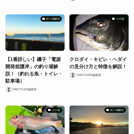
釣り場解説
その他
【1番詳しい】磯子「電源
クロダイ・キビレ・ヘダイ
開発前護岸」の釣り場解
の見分け方と特徴を解説！
説！（釣れる魚・トイレ・
ORETSURI編集部
駐車場）
ORETSURI編集部
その他
釣り場解説