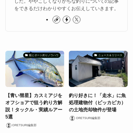
した。ややこしくなりがちな釣りについての記事
をできるだけわかりやすくお伝えしていきます。
船とボート釣りノウハウ
ニュース＆リリース
【青い彗星】カスミアジを
釣り好きに！「走水」に魚
オフショアで狙う釣り方解
処理建物付（ピッカピカ）
説！タックル・実績ルアー
の土地売却物件が登場
5選
ORETSURI編集部
ORETSURI編集部