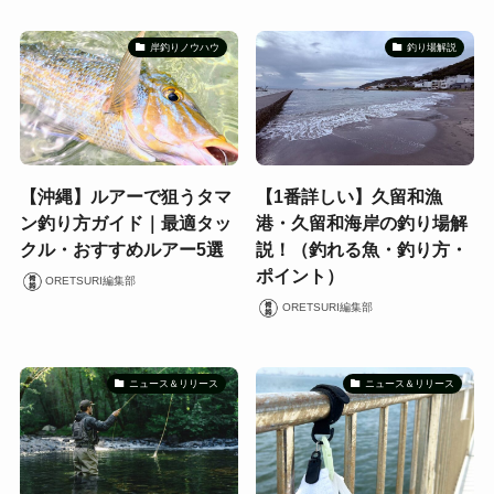
岸釣りノウハウ
釣り場解説
【沖縄】ルアーで狙うタマ
【1番詳しい】久留和漁
ン釣り方ガイド｜最適タッ
港・久留和海岸の釣り場解
クル・おすすめルアー5選
説！（釣れる魚・釣り方・
ポイント）
ORETSURI編集部
ORETSURI編集部
ニュース＆リリース
ニュース＆リリース