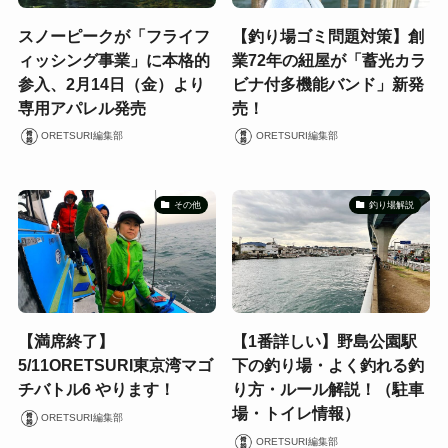
スノーピークが「フライフ
【釣り場ゴミ問題対策】創
ィッシング事業」に本格的
業72年の紐屋が「蓄光カラ
参入、2月14日（金）より
ビナ付多機能バンド」新発
専用アパレル発売
売！
ORETSURI編集部
ORETSURI編集部
その他
釣り場解説
【満席終了】
【1番詳しい】野島公園駅
5/11ORETSURI東京湾マゴ
下の釣り場・よく釣れる釣
チバトル6 やります！
り方・ルール解説！（駐車
場・トイレ情報）
ORETSURI編集部
ORETSURI編集部