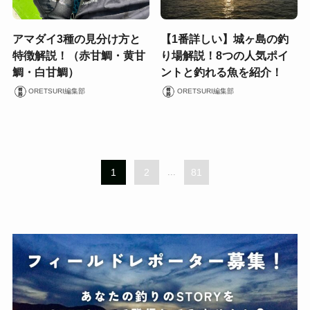
アマダイ3種の見分け方と
【1番詳しい】城ヶ島の釣
特徴解説！（赤甘鯛・黄甘
り場解説！8つの人気ポイ
鯛・白甘鯛）
ントと釣れる魚を紹介！
ORETSURI編集部
ORETSURI編集部
1
2
...
81