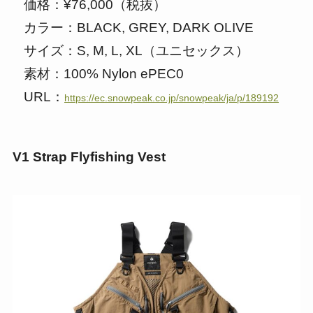
価格：¥76,000（税抜）
カラー：BLACK, GREY, DARK OLIVE
サイズ：S, M, L, XL（ユニセックス）
素材：100% Nylon ePEC0
URL：
https://ec.snowpeak.co.jp/snowpeak/ja/p/189192
V1 Strap Flyfishing Vest