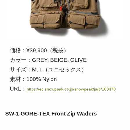
価格：¥39,900（税抜）
カラー：GREY, BEIGE, OLIVE
サイズ：M, L（ユニセックス）
素材：100% Nylon
URL：
https://ec.snowpeak.co.jp/snowpeak/ja/p/189478
SW-1 GORE-TEX Front Zip Waders