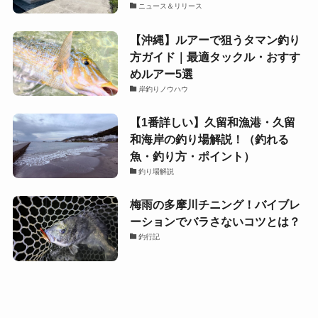
ニュース＆リリース
【沖縄】ルアーで狙うタマン釣り
方ガイド｜最適タックル・おすす
めルアー5選
岸釣りノウハウ
【1番詳しい】久留和漁港・久留
和海岸の釣り場解説！（釣れる
魚・釣り方・ポイント）
釣り場解説
梅雨の多摩川チニング！バイブレ
ーションでバラさないコツとは？
釣行記