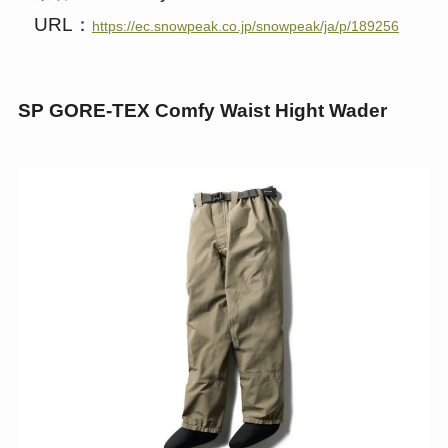
URL：
https://ec.snowpeak.co.jp/snowpeak/ja/p/189256
SP GORE-TEX Comfy Waist Hight Wader