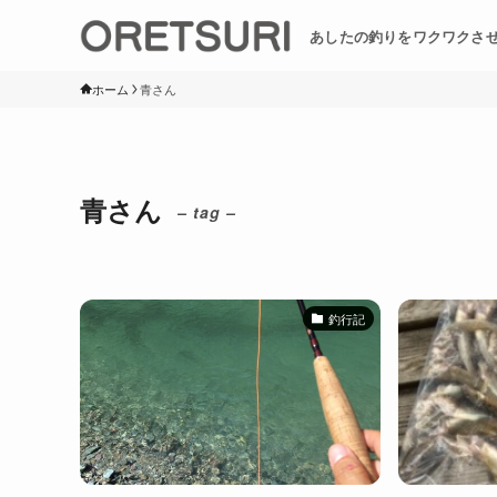
あしたの釣りをワクワクさ
ホーム
青さん
青さん
– tag –
釣行記