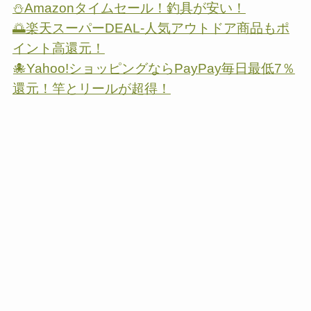
⛄Amazonタイムセール！釣具が安い！
🌅楽天スーパーDEAL-人気アウトドア商品もポ
イント高還元！
🐙Yahoo!ショッピングならPayPay毎日最低7％
還元！竿とリールが超得！