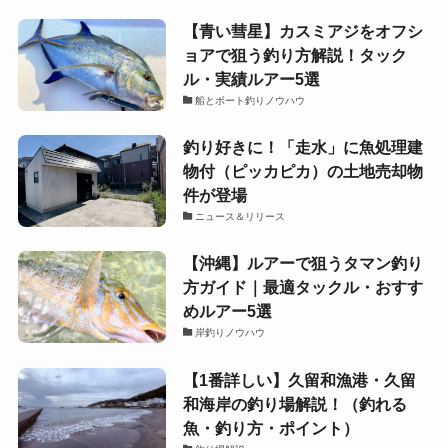
【青い彗星】カスミアジをオフシ
ョアで狙う釣り方解説！タック
ル・実績ルアー5選
船とボート釣りノウハウ
釣り好きに！「走水」に魚処理建
物付（ピッカピカ）の土地売却物
件が登場
ニュース＆リリース
【沖縄】ルアーで狙うタマン釣り
方ガイド｜最適タックル・おすす
めルアー5選
岸釣りノウハウ
【1番詳しい】久留和漁港・久留
和海岸の釣り場解説！（釣れる
魚・釣り方・ポイント）