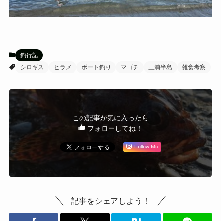
釣行記
シロギス
ヒラメ
ボート釣り
マゴチ
三浦半島
雑食考察
この記事が気に入ったら
フォローしてね！
Follow Me
記事をシェアしよう！