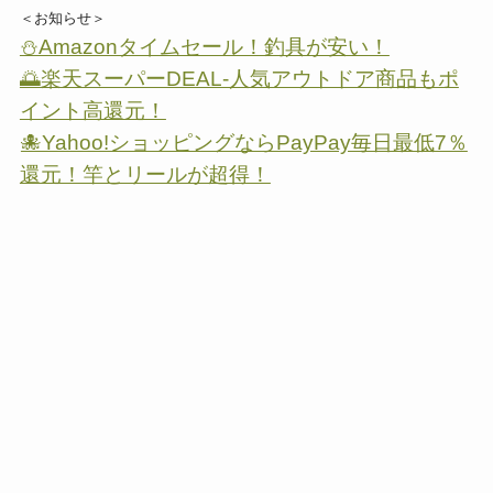
＜お知らせ＞
⛄Amazonタイムセール！釣具が安い！
🌅楽天スーパーDEAL-人気アウトドア商品もポ
イント高還元！
🐙Yahoo!ショッピングならPayPay毎日最低7％
還元！竿とリールが超得！