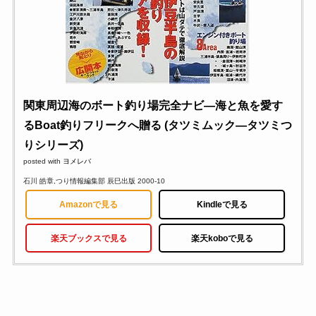
関東周辺海のボート釣り場完全ナビ―海と魚を愛す
るBoat釣りフリークへ贈る (タツミムック―タツミつ
りシリーズ)
posted with
ヨメレバ
石川 皓章,つり情報編集部 辰巳出版 2000-10
Amazonで見る
Kindleで見る
楽天ブックスで見る
楽天koboで見る