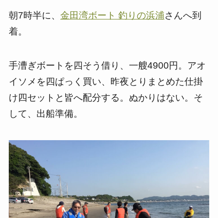
朝7時半に、
金田湾ボート 釣りの浜浦
さんへ到
着。
手漕ぎボートを四そう借り、一艘4900円。アオ
イソメを四ぱっく買い、昨夜とりまとめた仕掛
け四セットと皆へ配分する。ぬかりはない。そ
して、出船準備。