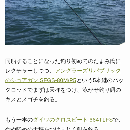
同船することになった釣り初めてのたまみ氏に
レクチャーしつつ、
アングラーズリパブリック
のショアガン SFGS-80M/P5
という5本継のパッ
クロッドでまずは天秤をつけ、泳がせ釣り餌の
キスとメゴチを釣る。
もう一本の
ダイワのクロスビート 664TLFS
で、
やや軽めの天秤をつけ同じく餌を釣る。