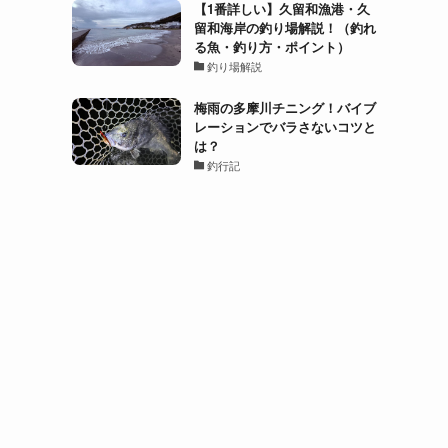
【1番詳しい】久留和漁港・久
留和海岸の釣り場解説！（釣れ
る魚・釣り方・ポイント）
釣り場解説
梅雨の多摩川チニング！バイブ
レーションでバラさないコツと
は？
釣行記