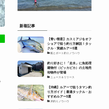
新着記事
【青い彗星】カスミアジをオフ
ショアで狙う釣り方解説！タッ
クル・実績ルアー5選
船とボート釣りノウハウ
釣り好きに！「走水」に魚処理
建物付（ピッカピカ）の土地売
却物件が登場
ニュース＆リリース
の
【沖縄】ルアーで狙うタマン釣
り方ガイド｜最適タックル・お
すすめルアー5選
岸釣りノウハウ