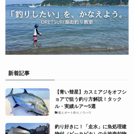
新着記事
【青い彗星】カスミアジをオフシ
ョアで狙う釣り方解説！タック
ル・実績ルアー5選
船とボート釣りノウハウ
釣り好きに！「走水」に魚処理建
物付（ピッカピカ）の土地売却物