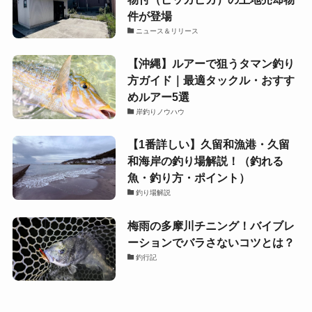
件が登場
ニュース＆リリース
【沖縄】ルアーで狙うタマン釣り
方ガイド｜最適タックル・おすす
めルアー5選
岸釣りノウハウ
【1番詳しい】久留和漁港・久留
和海岸の釣り場解説！（釣れる
魚・釣り方・ポイント）
釣り場解説
梅雨の多摩川チニング！バイブレ
ーションでバラさないコツとは？
釣行記