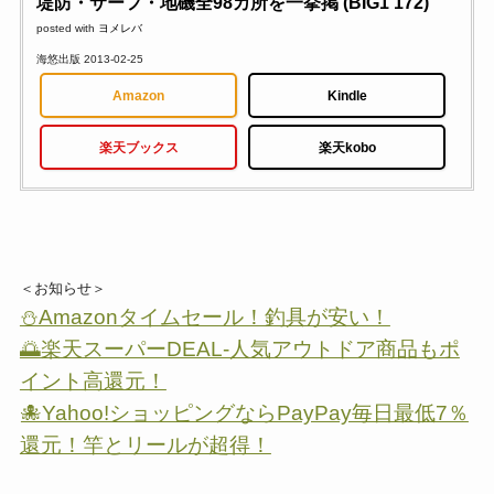
堤防・サーフ・地磯全98カ所を一挙掲 (BIG1 172)
posted with
ヨメレバ
海悠出版 2013-02-25
Amazon
Kindle
楽天ブックス
楽天kobo
＜お知らせ＞
⛄Amazonタイムセール！釣具が安い！
🌅楽天スーパーDEAL-人気アウトドア商品もポ
イント高還元！
🐙Yahoo!ショッピングならPayPay毎日最低7％
還元！竿とリールが超得！