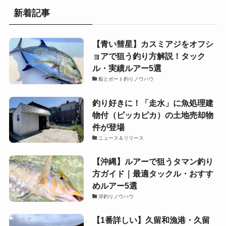
新着記事
【青い彗星】カスミアジをオフシ
ョアで狙う釣り方解説！タック
ル・実績ルアー5選
船とボート釣りノウハウ
釣り好きに！「走水」に魚処理建
物付（ピッカピカ）の土地売却物
件が登場
ニュース＆リリース
【沖縄】ルアーで狙うタマン釣り
方ガイド｜最適タックル・おすす
めルアー5選
岸釣りノウハウ
【1番詳しい】久留和漁港・久留