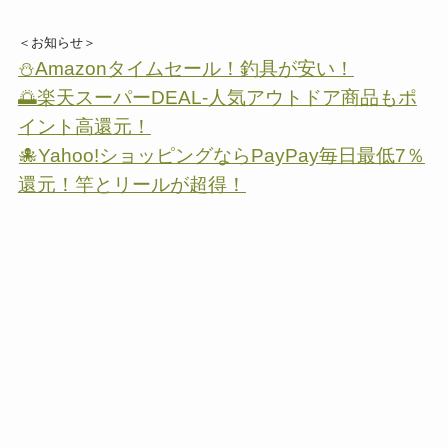
＜お知らせ＞
⛄Amazonタイムセール！釣具が安い！
🌅楽天スーパーDEAL-人気アウトドア商品もポ
イント高還元！
🐙Yahoo!ショッピングならPayPay毎日最低7％
還元！竿とリールが超得！