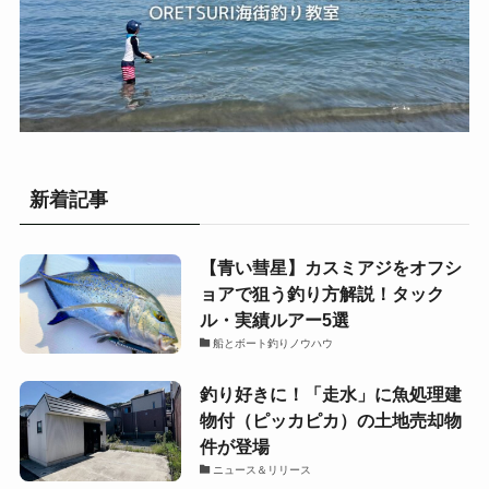
新着記事
【青い彗星】カスミアジをオフシ
ョアで狙う釣り方解説！タック
ル・実績ルアー5選
船とボート釣りノウハウ
釣り好きに！「走水」に魚処理建
物付（ピッカピカ）の土地売却物
件が登場
ニュース＆リリース