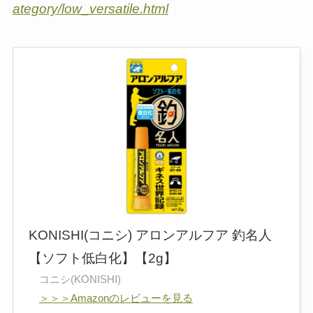
ategory/low_versatile.html
KONISHI(コニシ) アロンアルフア 釣名人
【ソフト低白化】【2g】
コニシ(KONISHI)
＞＞＞Amazonのレビューを見る