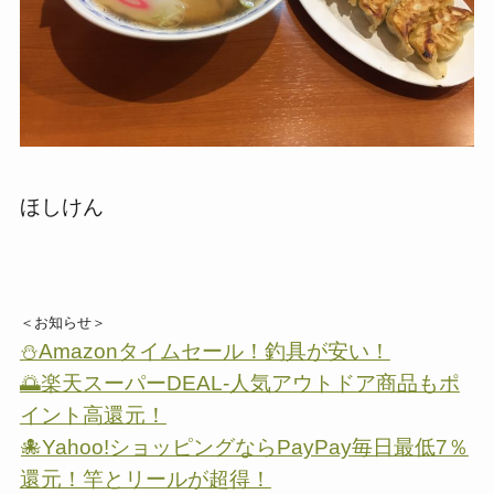
ほしけん
＜お知らせ＞
⛄Amazonタイムセール！釣具が安い！
🌅楽天スーパーDEAL-人気アウトドア商品もポ
イント高還元！
🐙Yahoo!ショッピングならPayPay毎日最低7％
還元！竿とリールが超得！