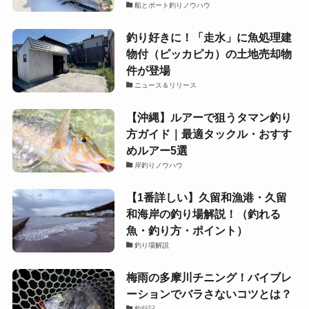
船とボート釣りノウハウ
釣り好きに！「走水」に魚処理建
物付（ピッカピカ）の土地売却物
件が登場
ニュース＆リリース
【沖縄】ルアーで狙うタマン釣り
方ガイド｜最適タックル・おすす
めルアー5選
岸釣りノウハウ
【1番詳しい】久留和漁港・久留
和海岸の釣り場解説！（釣れる
魚・釣り方・ポイント）
釣り場解説
梅雨の多摩川チニング！バイブレ
ーションでバラさないコツとは？
釣行記