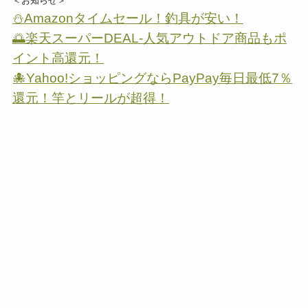
＜お知らせ＞
⛄Amazonタイムセール！釣具が安い！
🌅楽天スーパーDEAL-人気アウトドア商品もポ
イント高還元！
🐙Yahoo!ショッピングならPayPay毎日最低7％
還元！竿とリールが超得！