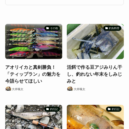
その他
釣魚料理
アオリイカと真剣勝負！
活餌で作る豆アジみりん干
「ティップラン」の魅力を
し、釣れない年末をしみじ
今語らせてほしい
みと
大井颯太
大井颯太
釣行記
釣行記