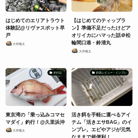
はじめてのエリアトラウト
【はじめてのティップラ
体験記@リヴァスポット早
ン】準備不足だったけどア
戸
オリイカにハマった話＠松
輪間口港・鈴清丸
大井颯太
大井颯太
釣行記
釣具レビュー・インプレ
東京湾の「乗っ込みコマセ
活き餌を手軽に運べるアイ
マダイ」釣行！@久里浜沖
テム「活きエサBAG」のイ
ンプレ。エビやアジが元気
大井颯太
なままで超便利！