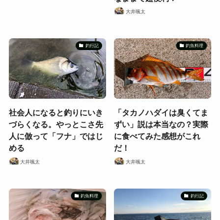
大井颯太
釣行記
釣魚料理
社会人になると釣りにいき
「タカノハダイは臭くてま
づらくなる。やっとこさ先
ずい」説は本当なの？実際
人に倣って「フナ」ではじ
に食べてみた感想がこれ
める
だ！
大井颯太
大井颯太
釣魚料理
釣行記