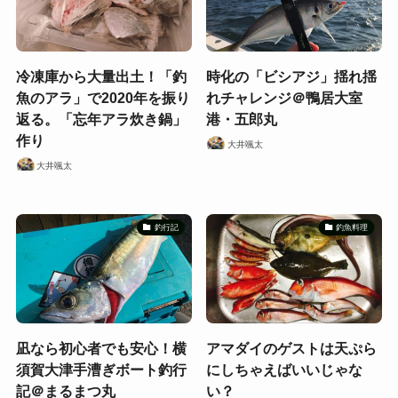
冷凍庫から大量出土！「釣
時化の「ビシアジ」揺れ揺
魚のアラ」で2020年を振り
れチャレンジ＠鴨居大室
返る。「忘年アラ炊き鍋」
港・五郎丸
作り
大井颯太
大井颯太
釣行記
釣魚料理
凪なら初心者でも安心！横
アマダイのゲストは天ぷら
須賀大津手漕ぎボート釣行
にしちゃえばいいじゃな
記＠まるまつ丸
い？