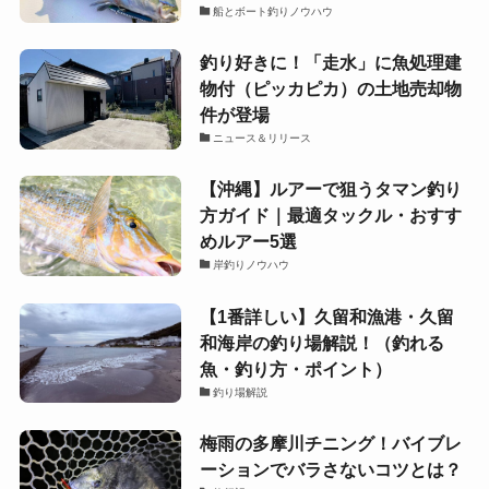
船とボート釣りノウハウ
釣り好きに！「走水」に魚処理建
物付（ピッカピカ）の土地売却物
件が登場
ニュース＆リリース
【沖縄】ルアーで狙うタマン釣り
方ガイド｜最適タックル・おすす
めルアー5選
岸釣りノウハウ
【1番詳しい】久留和漁港・久留
和海岸の釣り場解説！（釣れる
魚・釣り方・ポイント）
釣り場解説
梅雨の多摩川チニング！バイブレ
ーションでバラさないコツとは？