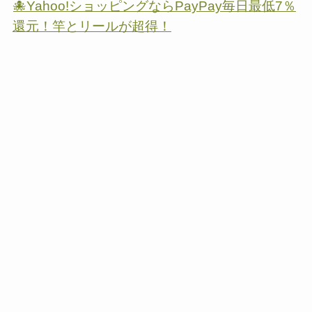
🐙Yahoo!ショッピングならPayPay毎日最低7％
還元！竿とリールが超得！