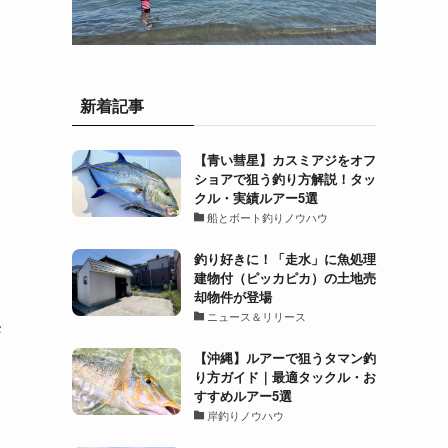
新着記事
【青い彗星】カスミアジをオフ
ショアで狙う釣り方解説！タッ
クル・実績ルアー5選
船とボート釣りノウハウ
釣り好きに！「走水」に魚処理
建物付（ピッカピカ）の土地売
却物件が登場
ニュース＆リリース
降
【沖縄】ルアーで狙うタマン釣
り方ガイド｜最適タックル・お
すすめルアー5選
岸釣りノウハウ