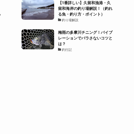
【1番詳しい】久留和漁港・久
留和海岸の釣り場解説！（釣れ
い
る魚・釣り方・ポイント）
釣り場解説
梅雨の多摩川チニング！バイブ
レーションでバラさないコツと
は？
釣行記