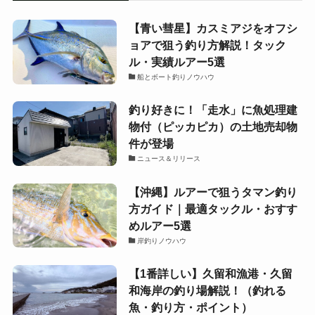
【青い彗星】カスミアジをオフシ
ョアで狙う釣り方解説！タック
ル・実績ルアー5選
船とボート釣りノウハウ
釣り好きに！「走水」に魚処理建
物付（ピッカピカ）の土地売却物
件が登場
ニュース＆リリース
【沖縄】ルアーで狙うタマン釣り
方ガイド｜最適タックル・おすす
めルアー5選
岸釣りノウハウ
【1番詳しい】久留和漁港・久留
和海岸の釣り場解説！（釣れる
魚・釣り方・ポイント）