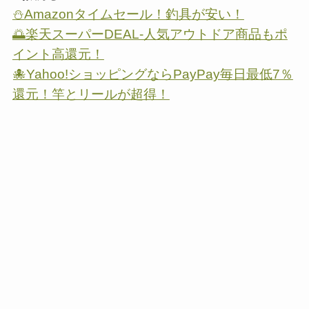
⛄Amazonタイムセール！釣具が安い！
🌅楽天スーパーDEAL-人気アウトドア商品もポ
イント高還元！
🐙Yahoo!ショッピングならPayPay毎日最低7％
還元！竿とリールが超得！