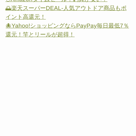
🌅楽天スーパーDEAL-人気アウトドア商品もポ
イント高還元！
🐙Yahoo!ショッピングならPayPay毎日最低7％
還元！竿とリールが超得！