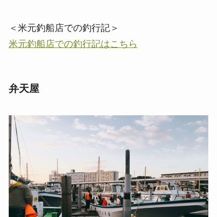
＜米元釣船店での釣行記＞
米元釣船店での釣行記はこちら
弁天屋