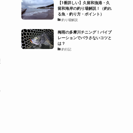
【1番詳しい】久留和漁港・久
留和海岸の釣り場解説！（釣れ
る魚・釣り方・ポイント）
釣り場解説
梅雨の多摩川チニング！バイブ
レーションでバラさないコツと
は？
釣行記
理
つ