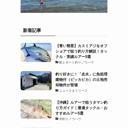
新着記事
【青い彗星】カスミアジをオフ
ショアで狙う釣り方解説！タッ
クル・実績ルアー5選
船とボート釣りノウハウ
釣り好きに！「走水」に魚処理
建物付（ピッカピカ）の土地売
却物件が登場
ニュース＆リリース
【沖縄】ルアーで狙うタマン釣
り方ガイド｜最適タックル・お
すすめルアー5選
岸釣りノウハウ