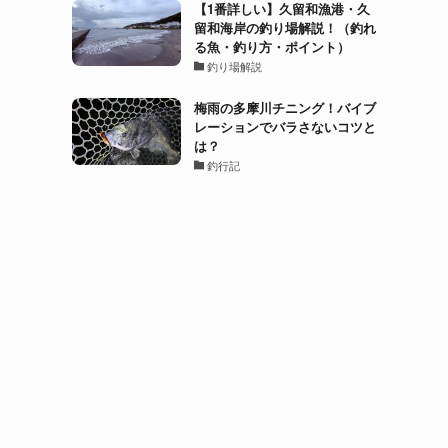
【1番詳しい】久留和漁港・久
留和海岸の釣り場解説！（釣れ
る魚・釣り方・ポイント）
釣り場解説
梅雨の多摩川チニング！バイブ
レーションでバラさないコツと
は？
釣行記