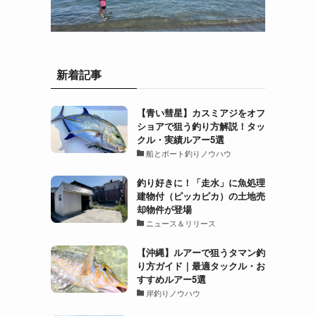
新着記事
【青い彗星】カスミアジをオフ
ショアで狙う釣り方解説！タッ
クル・実績ルアー5選
船とボート釣りノウハウ
釣り好きに！「走水」に魚処理
建物付（ピッカピカ）の土地売
却物件が登場
ニュース＆リリース
【沖縄】ルアーで狙うタマン釣
り方ガイド｜最適タックル・お
すすめルアー5選
岸釣りノウハウ