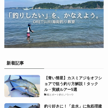
新着記事
【青い彗星】カスミアジをオフシ
ョアで狙う釣り方解説！タック
ル・実績ルアー5選
船とボート釣りノウハウ
釣り好きに！「走水」に魚処理建