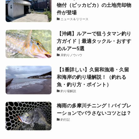
物付（ピッカピカ）の土地売却物
件が登場
ニュース＆リリース
【沖縄】ルアーで狙うタマン釣り
方ガイド｜最適タックル・おすす
めルアー5選
岸釣りノウハウ
【1番詳しい】久留和漁港・久留
和海岸の釣り場解説！（釣れる
魚・釣り方・ポイント）
釣り場解説
梅雨の多摩川チニング！バイブレ
ーションでバラさないコツとは？
釣行記