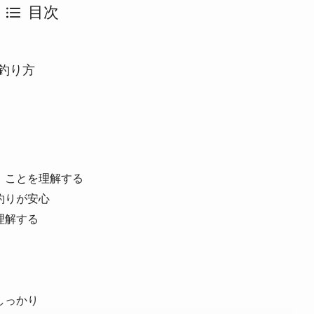
目次
釣り方
」ことを理解する
釣りが安心
理解する
しっかり