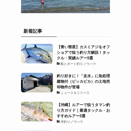
新着記事
【青い彗星】カスミアジをオフ
ショアで狙う釣り方解説！タッ
クル・実績ルアー5選
船とボート釣りノウハウ
釣り好きに！「走水」に魚処理
建物付（ピッカピカ）の土地売
却物件が登場
ニュース＆リリース
【沖縄】ルアーで狙うタマン釣
り方ガイド｜最適タックル・お
すすめルアー5選
岸釣りノウハウ