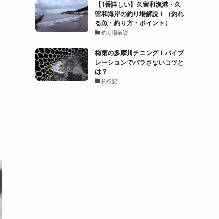
【1番詳しい】久留和漁港・久
留和海岸の釣り場解説！（釣れ
る魚・釣り方・ポイント）
釣り場解説
梅雨の多摩川チニング！バイブ
レーションでバラさないコツと
は？
釣行記