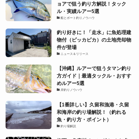
ョアで狙う釣り方解説！タック
ル・実績ルアー5選
船とボート釣りノウハウ
釣り好きに！「走水」に魚処理建
物付（ピッカピカ）の土地売却物
件が登場
ニュース＆リリース
【沖縄】ルアーで狙うタマン釣り
方ガイド｜最適タックル・おすす
めルアー5選
岸釣りノウハウ
【1番詳しい】久留和漁港・久留
和海岸の釣り場解説！（釣れる
魚・釣り方・ポイント）
釣り場解説