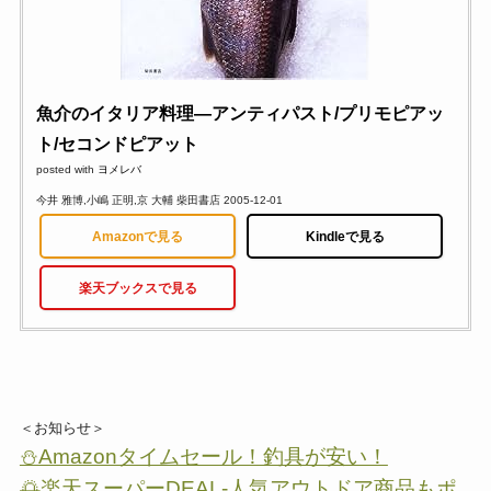
魚介のイタリア料理―アンティパスト/プリモピアッ
ト/セコンドピアット
posted with
ヨメレバ
今井 雅博,小嶋 正明,京 大輔 柴田書店 2005-12-01
Amazonで見る
Kindleで見る
楽天ブックスで見る
＜お知らせ＞
⛄Amazonタイムセール！釣具が安い！
🌅楽天スーパーDEAL-人気アウトドア商品もポ