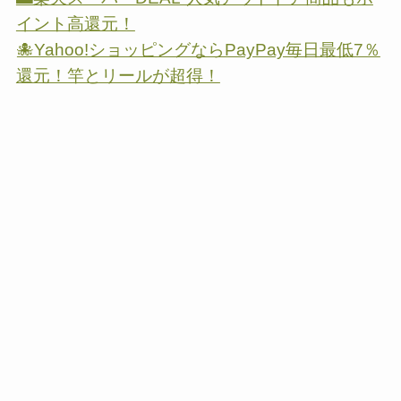
イント高還元！
🐙Yahoo!ショッピングならPayPay毎日最低7％
還元！竿とリールが超得！