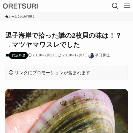
ホーム
釣魚料理
逗子海岸で拾った謎の2枚貝の味は！？
→マツヤマワスレでした
2018年2月21日
2018年12月7日
平田 剛士
釣魚料理
リンクにプロモーションが含まれます