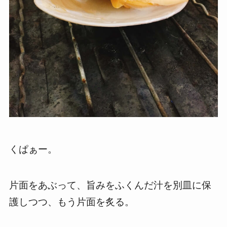
くぱぁー。
片面をあぶって、旨みをふくんだ汁を別皿に保
護しつつ、もう片面を炙る。