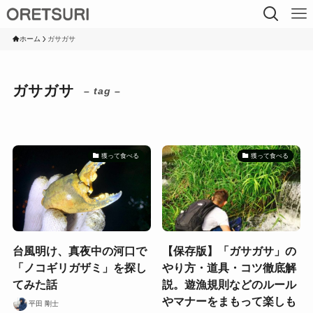
ホーム
ガサガサ
ガサガサ
– tag –
獲って食べる
獲って食べる
台風明け、真夜中の河口で
【保存版】「ガサガサ」の
「ノコギリガザミ」を探し
やり方・道具・コツ徹底解
てみた話
説。遊漁規則などのルール
やマナーをまもって楽しも
平田 剛士