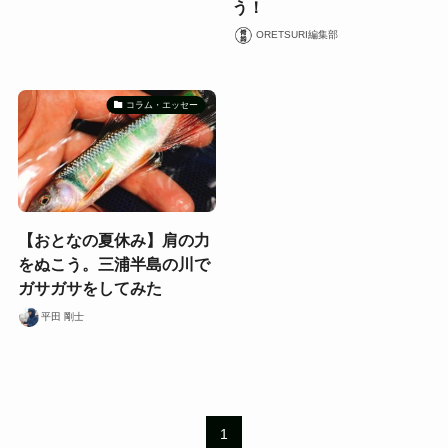
う！
ORETSURI編集部
コラム・エッセー
【おとなの夏休み】肩の力
をぬこう。三浦半島の川で
ガサガサをしてみた
平田 剛士
1