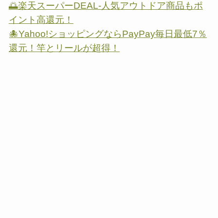
🌅楽天スーパーDEAL-人気アウトドア商品もポ
イント高還元！
🐙Yahoo!ショッピングならPayPay毎日最低7％
還元！竿とリールが超得！