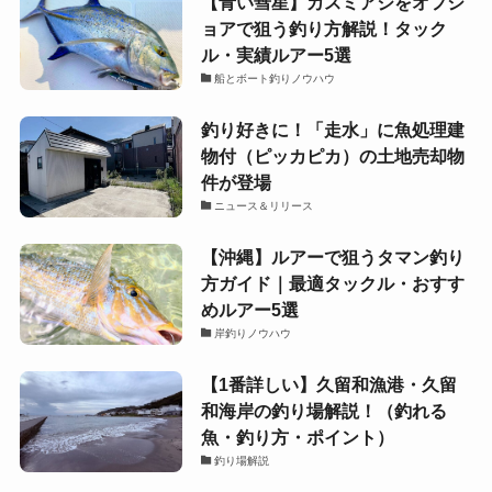
【青い彗星】カスミアジをオフシ
ョアで狙う釣り方解説！タック
ル・実績ルアー5選
船とボート釣りノウハウ
釣り好きに！「走水」に魚処理建
物付（ピッカピカ）の土地売却物
件が登場
ニュース＆リリース
【沖縄】ルアーで狙うタマン釣り
方ガイド｜最適タックル・おすす
めルアー5選
岸釣りノウハウ
【1番詳しい】久留和漁港・久留
和海岸の釣り場解説！（釣れる
魚・釣り方・ポイント）
釣り場解説