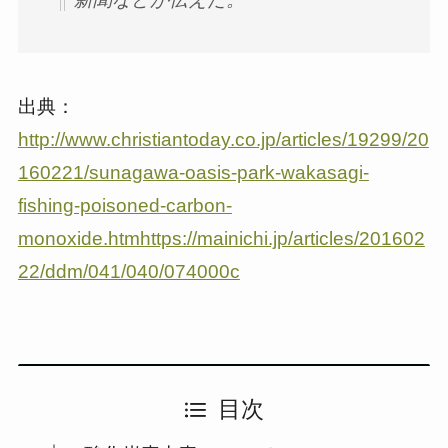
出典：
http://www.christiantoday.co.jp/articles/19299/20
160221/sunagawa-oasis-park-wakasagi-
fishing-poisoned-carbon-
monoxide.htmhttps://mainichi.jp/articles/201602
22/ddm/041/040/074000c
目次