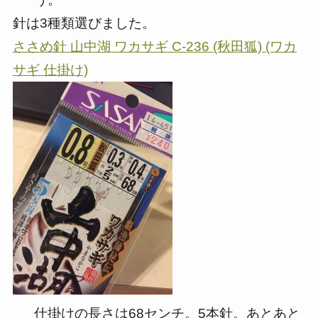
針は3種類選びました。
ささめ針 山中湖 ワカサギ C-236 (秋田狐) (ワカ
サギ 仕掛け)
仕掛けの長さは68センチ。5本針。あとあと