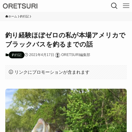
ホーム
釣行記
釣り経験ほぼゼロの私が本場アメリカで
ブラックバスを釣るまでの話
2021年4月17日
ORETSURI編集部
釣行記
リンクにプロモーションが含まれます