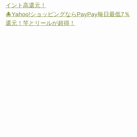
イント高還元！
🐙Yahoo!ショッピングならPayPay毎日最低7％
還元！竿とリールが超得！