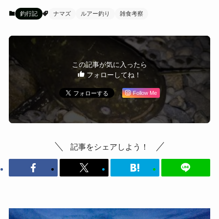
釣行記
ナマズ
ルアー釣り
雑食考察
この記事が気に入ったら
フォローしてね！
Follow Me
記事をシェアしよう！