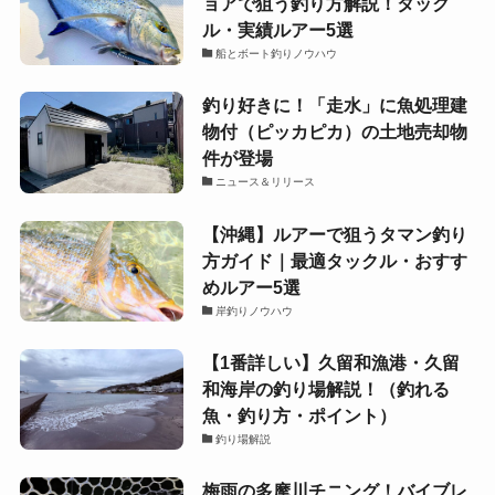
ョアで狙う釣り方解説！タック
ル・実績ルアー5選
船とボート釣りノウハウ
釣り好きに！「走水」に魚処理建
物付（ピッカピカ）の土地売却物
件が登場
ニュース＆リリース
【沖縄】ルアーで狙うタマン釣り
方ガイド｜最適タックル・おすす
めルアー5選
岸釣りノウハウ
【1番詳しい】久留和漁港・久留
和海岸の釣り場解説！（釣れる
魚・釣り方・ポイント）
釣り場解説
梅雨の多摩川チニング！バイブレ