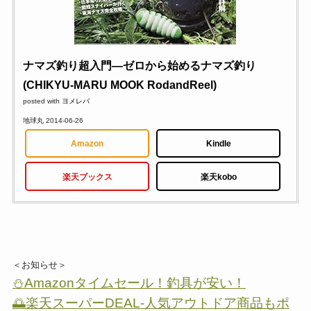
ナマズ釣り超入門―ゼロから始めるナマズ釣り
(CHIKYU-MARU MOOK RodandReel)
posted with
ヨメレバ
地球丸 2014-06-26
Amazon
Kindle
楽天ブックス
楽天kobo
＜お知らせ＞
⛄Amazonタイムセール！釣具が安い！
🌅楽天スーパーDEAL-人気アウトドア商品もポ