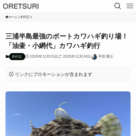
ホーム
釣行記
三浦半島最強のボートカワハギ釣り場！
「油壷・小網代」カワハギ釣行
2020年12月15日
2020年12月24日
平田 剛士
釣行記
リンクにプロモーションが含まれます