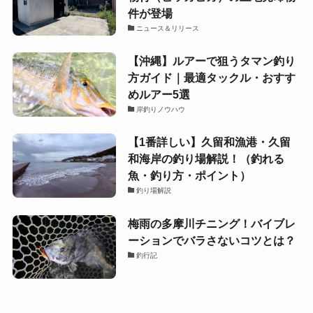
件が登場
ニュース＆リリース
【沖縄】ルアーで狙うタマン釣り
方ガイド｜最適タックル・おすす
めルアー5選
岸釣りノウハウ
【1番詳しい】久留和漁港・久留
和海岸の釣り場解説！（釣れる
魚・釣り方・ポイント）
釣り場解説
梅雨の多摩川チニング！バイブレ
ーションでバラさないコツとは？
釣行記