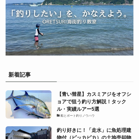
新着記事
【青い彗星】カスミアジをオフシ
ョアで狙う釣り方解説！タック
ル・実績ルアー5選
船とボート釣りノウハウ
釣り好きに！「走水」に魚処理建
物付（ピッカピカ）の土地売却物