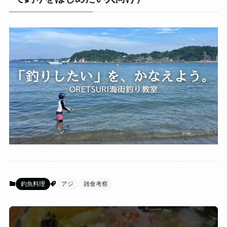
釣魚料理
アジ
雑食考察