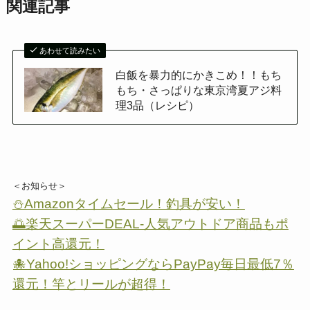
関連記事
あわせて読みたい
白飯を暴力的にかきこめ！！もち
もち・さっぱりな東京湾夏アジ料
理3品（レシピ）
＜お知らせ＞
⛄Amazonタイムセール！釣具が安い！
🌅楽天スーパーDEAL-人気アウトドア商品もポ
イント高還元！
🐙Yahoo!ショッピングならPayPay毎日最低7％
還元！竿とリールが超得！