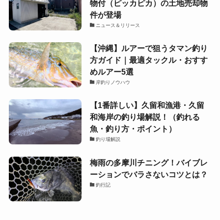
物付（ピッカピカ）の土地売却物
件が登場
ニュース＆リリース
【沖縄】ルアーで狙うタマン釣り
方ガイド｜最適タックル・おすす
めルアー5選
岸釣りノウハウ
【1番詳しい】久留和漁港・久留
和海岸の釣り場解説！（釣れる
魚・釣り方・ポイント）
釣り場解説
梅雨の多摩川チニング！バイブレ
ーションでバラさないコツとは？
釣行記