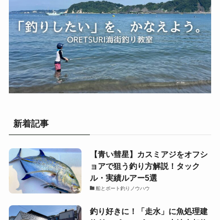
新着記事
【青い彗星】カスミアジをオフシ
ョアで狙う釣り方解説！タック
ル・実績ルアー5選
船とボート釣りノウハウ
釣り好きに！「走水」に魚処理建