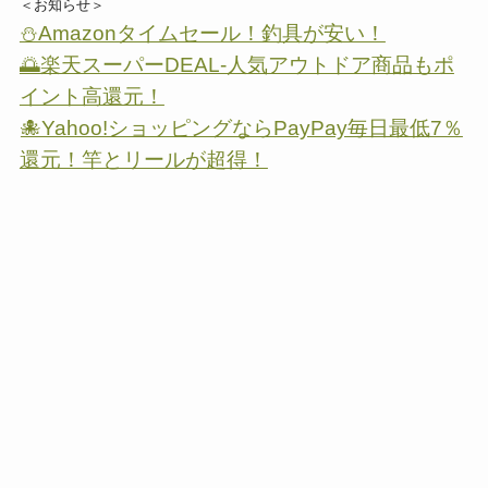
＜お知らせ＞
⛄Amazonタイムセール！釣具が安い！
🌅楽天スーパーDEAL-人気アウトドア商品もポ
イント高還元！
🐙Yahoo!ショッピングならPayPay毎日最低7％
還元！竿とリールが超得！