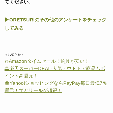
てください。
▶ORETSURIのその他のアンケートをチェック
してみる
＜お知らせ＞
⛄Amazonタイムセール！釣具が安い！
🌅楽天スーパーDEAL-人気アウトドア商品もポ
イント高還元！
🐙Yahoo!ショッピングならPayPay毎日最低7％
還元！竿とリールが超得！