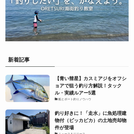
新着記事
【青い彗星】カスミアジをオフシ
ョアで狙う釣り方解説！タック
ル・実績ルアー5選
船とボート釣りノウハウ
釣り好きに！「走水」に魚処理建
物付（ピッカピカ）の土地売却物
件が登場
ニュース＆リリース