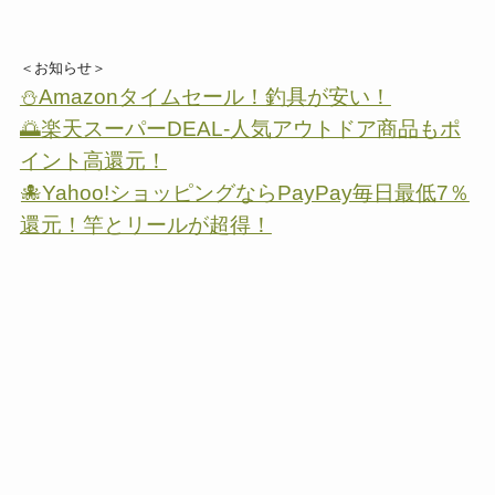
＜お知らせ＞
⛄Amazonタイムセール！釣具が安い！
🌅楽天スーパーDEAL-人気アウトドア商品もポ
イント高還元！
🐙Yahoo!ショッピングならPayPay毎日最低7％
還元！竿とリールが超得！