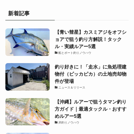
新着記事
【青い彗星】カスミアジをオフシ
ョアで狙う釣り方解説！タック
ル・実績ルアー5選
船とボート釣りノウハウ
釣り好きに！「走水」に魚処理建
物付（ピッカピカ）の土地売却物
件が登場
ニュース＆リリース
【沖縄】ルアーで狙うタマン釣り
方ガイド｜最適タックル・おすす
めルアー5選
岸釣りノウハウ