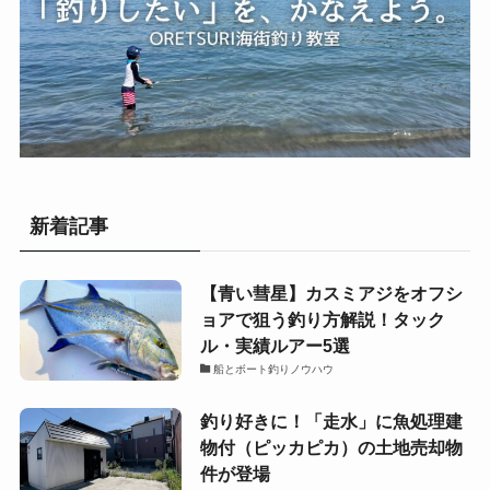
新着記事
【青い彗星】カスミアジをオフシ
ョアで狙う釣り方解説！タック
ル・実績ルアー5選
船とボート釣りノウハウ
釣り好きに！「走水」に魚処理建
物付（ピッカピカ）の土地売却物
件が登場