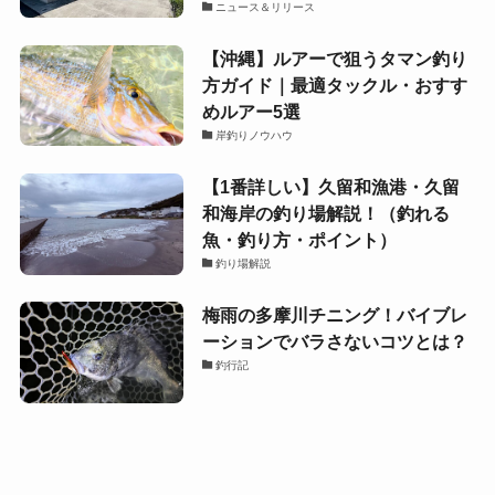
ニュース＆リリース
【沖縄】ルアーで狙うタマン釣り
方ガイド｜最適タックル・おすす
めルアー5選
岸釣りノウハウ
【1番詳しい】久留和漁港・久留
和海岸の釣り場解説！（釣れる
魚・釣り方・ポイント）
釣り場解説
梅雨の多摩川チニング！バイブレ
ーションでバラさないコツとは？
釣行記