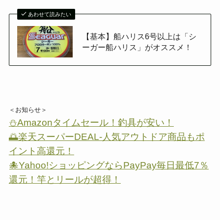
あわせて読みたい
【基本】船ハリス6号以上は「シ
ーガー船ハリス」がオススメ！
＜お知らせ＞
⛄Amazonタイムセール！釣具が安い！
🌅楽天スーパーDEAL-人気アウトドア商品もポ
イント高還元！
🐙Yahoo!ショッピングならPayPay毎日最低7％
還元！竿とリールが超得！