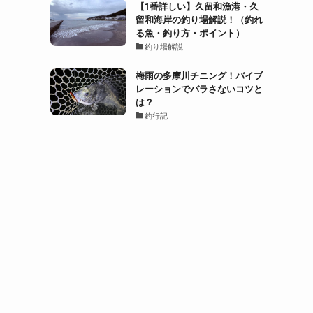
【1番詳しい】久留和漁港・久
留和海岸の釣り場解説！（釣れ
る魚・釣り方・ポイント）
釣り場解説
梅雨の多摩川チニング！バイブ
レーションでバラさないコツと
は？
釣行記