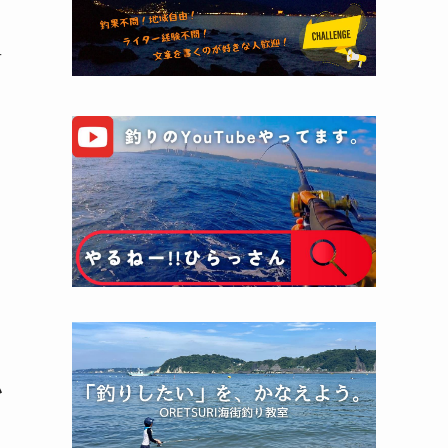
岩
う
い