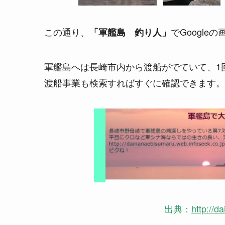
この通り、
でGoogl
「軍艦島 釣り人」
軍艦島へは長崎市内から渡船がでていて、1回
渡船事業も検索すればすぐに確認できます。
出典：
http://d