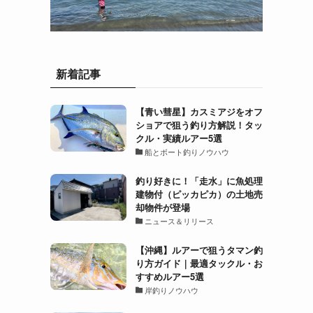
新着記事
【青い彗星】カスミアジをオフ
ショアで狙う釣り方解説！タッ
クル・実績ルアー5選
船とボート釣りノウハウ
釣り好きに！「走水」に魚処理
建物付（ピッカピカ）の土地売
却物件が登場
ニュース＆リリース
【沖縄】ルアーで狙うタマン釣
り方ガイド｜最適タックル・お
すすめルアー5選
岸釣りノウハウ