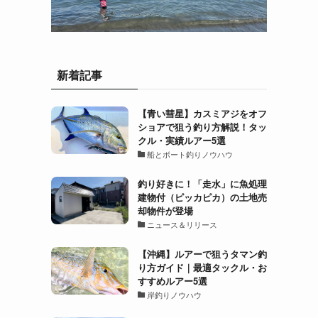
新着記事
【青い彗星】カスミアジをオフ
ショアで狙う釣り方解説！タッ
クル・実績ルアー5選
船とボート釣りノウハウ
釣り好きに！「走水」に魚処理
建物付（ピッカピカ）の土地売
却物件が登場
ニュース＆リリース
【沖縄】ルアーで狙うタマン釣
り方ガイド｜最適タックル・お
すすめルアー5選
岸釣りノウハウ