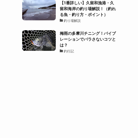
【1番詳しい】久留和漁港・久
留和海岸の釣り場解説！（釣れ
る魚・釣り方・ポイント）
釣り場解説
梅雨の多摩川チニング！バイブ
レーションでバラさないコツと
は？
釣行記