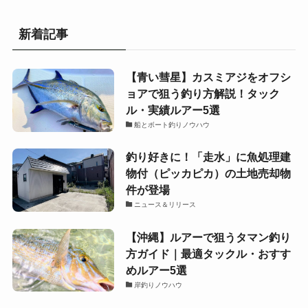
新着記事
【青い彗星】カスミアジをオフシ
ョアで狙う釣り方解説！タック
ル・実績ルアー5選
船とボート釣りノウハウ
釣り好きに！「走水」に魚処理建
物付（ピッカピカ）の土地売却物
件が登場
ニュース＆リリース
【沖縄】ルアーで狙うタマン釣り
方ガイド｜最適タックル・おすす
めルアー5選
岸釣りノウハウ