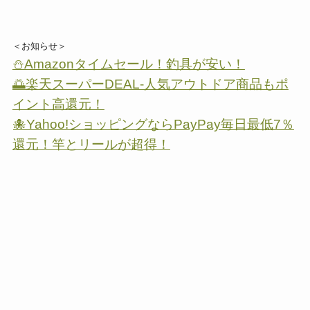
＜お知らせ＞
⛄Amazonタイムセール！釣具が安い！
🌅楽天スーパーDEAL-人気アウトドア商品もポ
イント高還元！
🐙Yahoo!ショッピングならPayPay毎日最低7％
還元！竿とリールが超得！