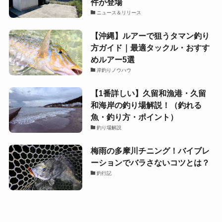
件が登場
ニュース＆リリース
【沖縄】ルアーで狙うタマン釣り
方ガイド｜最適タックル・おすす
めルアー5選
岸釣りノウハウ
【1番詳しい】久留和漁港・久留
和海岸の釣り場解説！（釣れる
魚・釣り方・ポイント）
釣り場解説
梅雨の多摩川チニング！バイブレ
ーションでバラさないコツとは？
釣行記