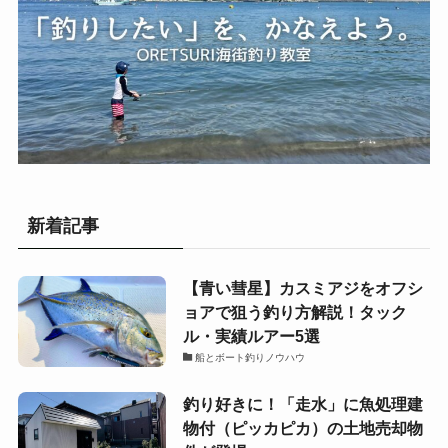
新着記事
【青い彗星】カスミアジをオフシ
ョアで狙う釣り方解説！タック
ル・実績ルアー5選
船とボート釣りノウハウ
釣り好きに！「走水」に魚処理建
物付（ピッカピカ）の土地売却物