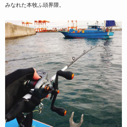
みなれた本牧ふ頭界隈。