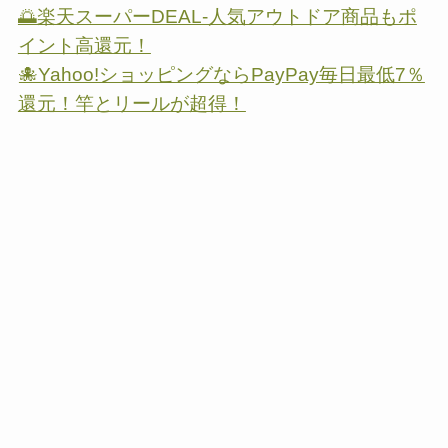
🌅楽天スーパーDEAL-人気アウトドア商品もポ
イント高還元！
🐙Yahoo!ショッピングならPayPay毎日最低7％
還元！竿とリールが超得！