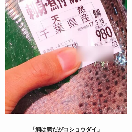
「鯛は鯛だがコショウダイ」