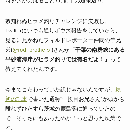
時をさかのぼること7月前半の週末辺り。
数知れぬヒラメ釣りチャレンジに失敗し、
Twitterにいつも通りボウズ報告をしていたら、
見るに見かねたフィルドレポーター仲間の竿兄
弟(
@rod_brothers
)さんが
「千葉の南房総にある
平砂浦海岸がヒラメ釣りでは有名だよ！」
って
教えてくれたんです。
今までこだわっていた訳じゃないんですが、
最
初の記事
で書いた通称”一投目お兄さん”が頭から
離れずひたすら茨城の鹿島灘に通っていたの
で、そっちにもあったのか！っと思った次第で
す。