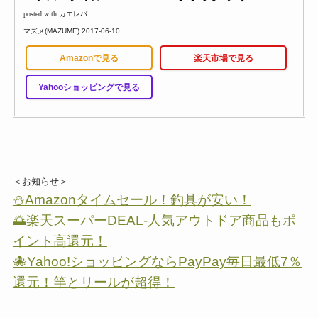
posted with
カエレバ
マズメ(MAZUME) 2017-06-10
Amazonで見る
楽天市場で見る
Yahooショッピングで見る
＜お知らせ＞
⛄Amazonタイムセール！釣具が安い！
🌅楽天スーパーDEAL-人気アウトドア商品もポ
イント高還元！
🐙Yahoo!ショッピングならPayPay毎日最低7％
還元！竿とリールが超得！